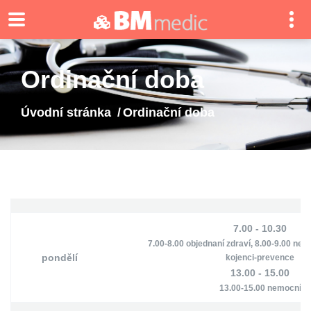
Ordinační doba
Úvodní stránka
Ordinační doba
7.00 - 10.30
7.00-8.00 objednaní zdraví, 8.00-9.00 nem
pondělí
kojenci-prevence
13.00 - 15.00
13.00-15.00 nemocní