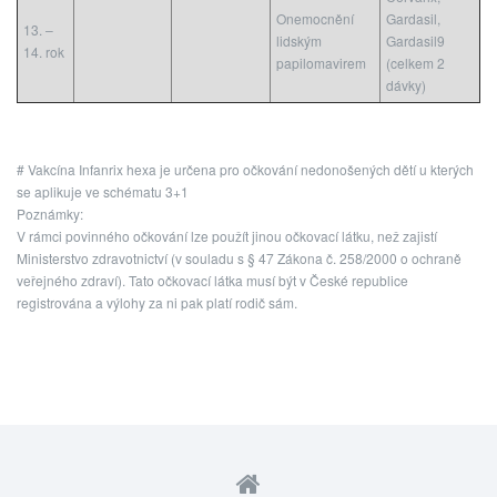
Onemocnění
Gardasil,
13. –
lidským
Gardasil9
14. rok
papilomavirem
(celkem 2
dávky)
# Vakcína Infanrix hexa je určena pro očkování nedonošených dětí u kterých
se aplikuje ve schématu 3+1
Poznámky:
V rámci povinného očkování lze použít jinou očkovací látku, než zajistí
Ministerstvo zdravotnictví (v souladu s § 47 Zákona č. 258/2000 o ochraně
veřejného zdraví). Tato očkovací látka musí být v České republice
registrována a výlohy za ni pak platí rodič sám.