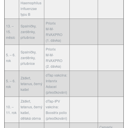
Haemophilus
influenzae
typu B
Priorix
13. –
Spalničky,
M-M-
15.
zarděnky,
RVAXPRO
měsíc
příušnice
(1. dávka)
Priorix
Spalničky,
5. – 6.
M-M-
zarděnky,
rok
RVAXPRO
příušnice
(2. dávka)
dTap vakcína:
Záškrt,
5. – 6.
Infanrix
tetanus, černý
rok
Adacel
kašel
(přeočkování)
Záškrt,
dTap-IPV
10. –
tetanus, černý
vakcína:
11. rok
kašel,
Boostrix polio
dětská obrna
(přeočkování)
Cervarix,