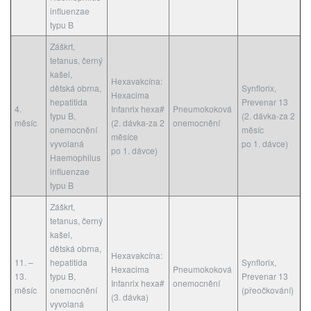
influenzae
typu B
Záškrt,
tetanus, černý
kašel,
Hexavakcína:
dětská obrna,
Synflorix,
Hexacima
hepatitida
Prevenar 13
4.
Infanrix hexa#
Pneumokoková
typu B,
(2. dávka-za 2
měsíc
(2. dávka-za 2
onemocnění
onemocnění
měsíc
měsíce
vyvolaná
po 1. dávce)
po 1. dávce)
Haemophilus
influenzae
typu B
Záškrt,
tetanus, černý
kašel,
dětská obrna,
Hexavakcína:
11. –
hepatitida
Synflorix,
Hexacima
Pneumokoková
13.
typu B,
Prevenar 13
Infanrix hexa#
onemocnění
měsíc
onemocnění
(přeočkování)
(3. dávka)
vyvolaná