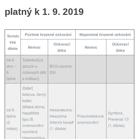
platný k 1. 9. 2019
Povinné hrazené očkování
Nepovinné hrazené očkování
Termín
Věk
Očkovací
Očkovací
Nemoc
Nemoc
dítěte
látka
látka
od 4.
Tuberkulóza
dne –
(pouze u
BCG vaccine
6.
rizikových dětí
SSI
týdne
s indikací)
Záškrt,
tetanus, černý
kašel,
dětská obrna,
od 9.
Hexavakcína:
hepatitida
Synflorix,
týdne
Hexacima
Pneumokoková
typu B,
Prevenar 13
(2.
Infanrix hexa#
onemocnění
onemocnění
(1. dávka)
měsíc)
(1. dávka)
vyvolaná
Haemophilus