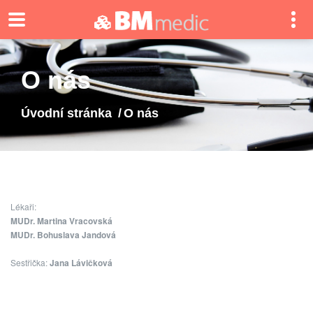
O nás
Úvodní stránka
O nás
Lékaři:
MUDr. Martina Vracovská
MUDr. Bohuslava Jandová
Sestřička:
Jana Lávičková