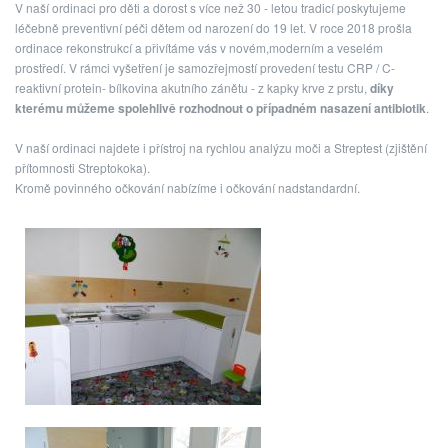
V naší ordinaci pro děti a dorost s více než 30 - letou tradicí poskytujeme
léčebně preventivní péči dětem od narození do 19 let. V roce 2018 prošla
ordinace rekonstrukcí a přivítáme vás v novém,moderním a veselém
prostředí. V rámci vyšetření je samozřejmostí provedení testu CRP / C-
reaktivní protein- bílkovina akutního zánětu - z kapky krve z prstu,
díky
kterému můžeme spolehlivě rozhodnout o případném nasazení antibiotik
.
V naší ordinaci najdete i přístroj na rychlou analýzu moči a Streptest (zjištění
přítomnosti Streptokoka).
Kromě povinného očkování nabízíme i očkování nadstandardní.